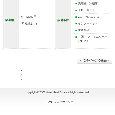
洗濯機・冷蔵庫
クローゼット
有 （2000円）
2口 ガスコンロ
駐車場
設備条件
インターネット
(駐輪場あり)
水道料込
玄関(ドア・モニターホ
ン付き）
*
*
*
copyright©20XX kiraku Real Estate all rights reserved.
プライバシーポリシー