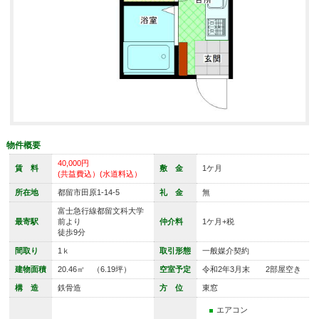
物件概要
40,000円
賃 料
敷 金
1ケ月
(共益費込）(水道料込）
所在地
都留市田原1-14-5
礼 金
無
富士急行線都留文科大学
最寄駅
前より
仲介料
1ケ月+税
徒歩9分
間取り
1ｋ
取引形態
一般媒介契約
建物面積
20.46㎡ （6.19坪）
空室予定
令和2年3月末 2部屋空き
構 造
鉄骨造
方 位
東窓
エアコン